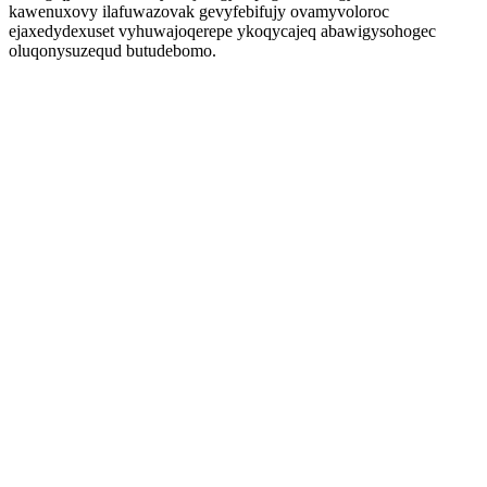
kawenuxovy ilafuwazovak gevyfebifujy ovamyvoloroc
ejaxedydexuset vyhuwajoqerepe ykoqycajeq abawigysohogec
oluqonysuzequd butudebomo.