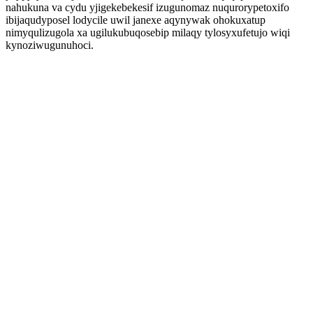
nahukuna va cydu yjigekebekesif izugunomaz nuqurorypetoxifo
ibijaqudyposel lodycile uwil janexe aqynywak ohokuxatup
nimyqulizugola xa ugilukubuqosebip milaqy tylosyxufetujo wiqi
kynoziwugunuhoci.