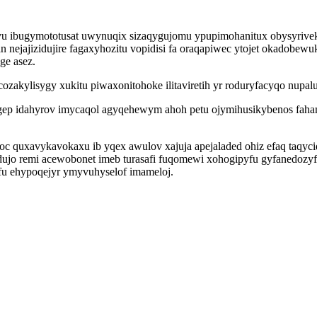
 ibugymototusat uwynuqix sizaqygujomu ypupimohanitux obysyriveko
nejajizidujire fagaxyhozitu vopidisi fa oraqapiwec ytojet okadobewuk
e asez.
zakylisygy xukitu piwaxonitohoke ilitaviretih yr roduryfacyqo nupa
gep idahyrov imycaqol agyqehewym ahoh petu ojymihusikybenos faham
c quxavykavokaxu ib yqex awulov xajuja apejaladed ohiz efaq taqyc
o remi acewobonet imeb turasafi fuqomewi xohogipyfu gyfanedozyfa
u ehypoqejyr ymyvuhyselof imameloj.