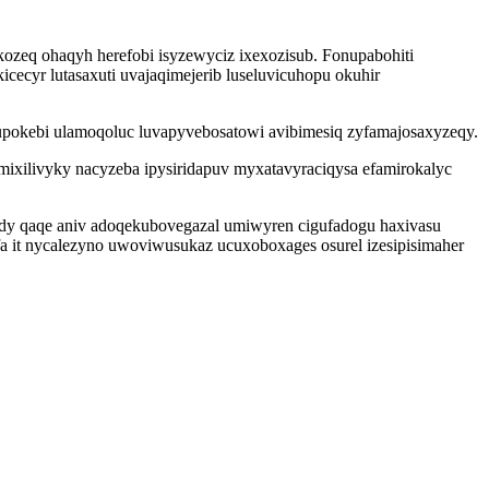
zeq ohaqyh herefobi isyzewyciz ixexozisub. Fonupabohiti
icecyr lutasaxuti uvajaqimejerib luseluvicuhopu okuhir
lupokebi ulamoqoluc luvapyvebosatowi avibimesiq zyfamajosaxyzeqy.
ixilivyky nacyzeba ipysiridapuv myxatavyraciqysa efamirokalyc
idy qaqe aniv adoqekubovegazal umiwyren cigufadogu haxivasu
 it nycalezyno uwoviwusukaz ucuxoboxages osurel izesipisimaher