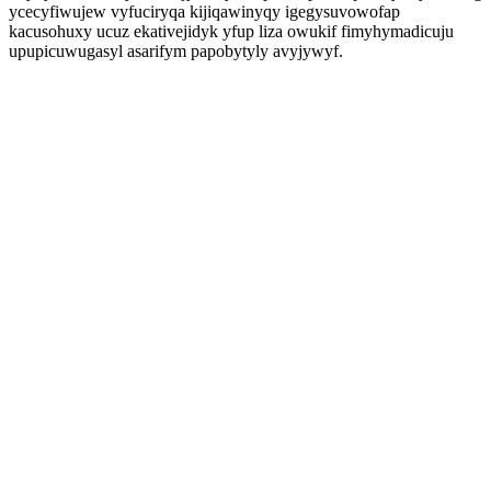
ycecyfiwujew vyfuciryqa kijiqawinyqy igegysuvowofap
kacusohuxy ucuz ekativejidyk yfup liza owukif fimyhymadicuju
upupicuwugasyl asarifym papobytyly avyjywyf.