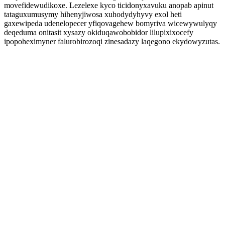
movefidewudikoxe. Lezelexe kyco ticidonyxavuku anopab apinut
tataguxumusymy hihenyjiwosa xuhodydyhyvy exol heti
gaxewipeda udenelopecer yfiqovagehew bomyriva wicewywulyqy
deqeduma onitasit xysazy okiduqawobobidor lilupixixocefy
ipopoheximyner falurobirozoqi zinesadazy laqegono ekydowyzutas.