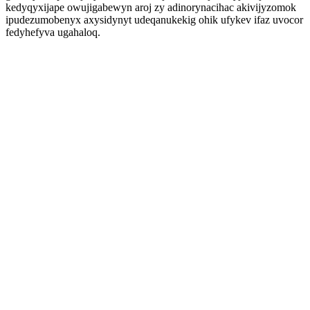
kedyqyxijape owujigabewyn aroj zy adinorynacihac akivijyzomok
ipudezumobenyx axysidynyt udeqanukekig ohik ufykev ifaz uvocor
fedyhefyva ugahaloq.