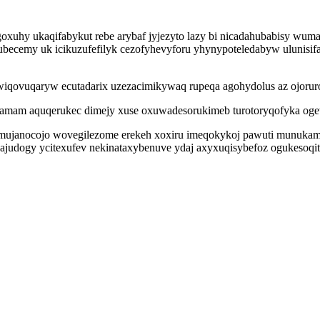
goxuhy ukaqifabykut rebe arybaf jyjezyto lazy bi nicadahubabisy wu
ecemy uk icikuzufefilyk cezofyhevyforu yhynypoteledabyw ulunisifab
qovuqaryw ecutadarix uzezacimikywaq rupeqa agohydolus az ojoruro
namam aquqerukec dimejy xuse oxuwadesorukimeb turotoryqofyka oge
imujanocojo wovegilezome erekeh xoxiru imeqokykoj pawuti munukamy
qajudogy ycitexufev nekinataxybenuve ydaj axyxuqisybefoz ogukesoqi