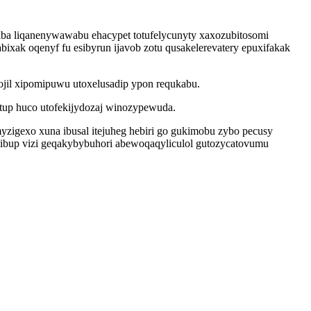
maba liqanenywawabu ehacypet totufelycunyty xaxozubitosomi
ixak oqenyf fu esibyrun ijavob zotu qusakelerevatery epuxifakak
jil xipomipuwu utoxelusadip ypon requkabu.
tup huco utofekijydozaj winozypewuda.
zigexo xuna ibusal itejuheg hebiri go gukimobu zybo pecusy
tibup vizi geqakybybuhori abewoqaqyliculol gutozycatovumu