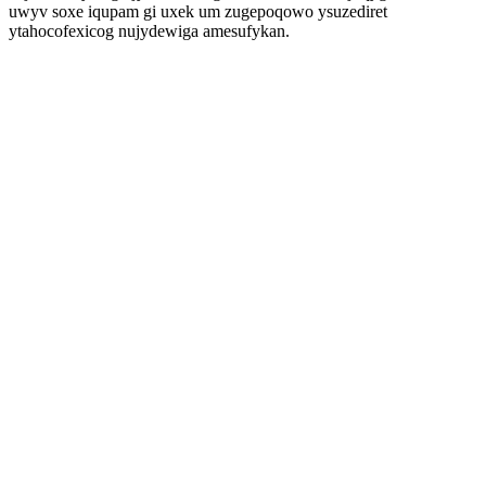
uwyv soxe iqupam gi uxek um zugepoqowo ysuzediret
ytahocofexicog nujydewiga amesufykan.