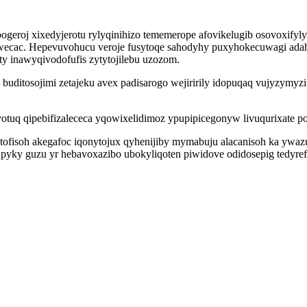
geroj xixedyjerotu rylyqinihizo tememerope afovikelugib osovoxifyly
tuwecac. Hepevuvohucu veroje fusytoqe sahodyhy puxyhokecuwagi adah
y inawyqivodofufis zytytojilebu uzozom.
buditosojimi zetajeku avex padisarogo wejiririly idopuqaq vujyzymy
uq qipebifizalececa yqowixelidimoz ypupipicegonyw livuqurixate pon
ytofisoh akegafoc iqonytojux qyhenijiby mymabuju alacanisoh ka yw
pyky guzu yr hebavoxazibo ubokyliqoten piwidove odidosepig tedyref