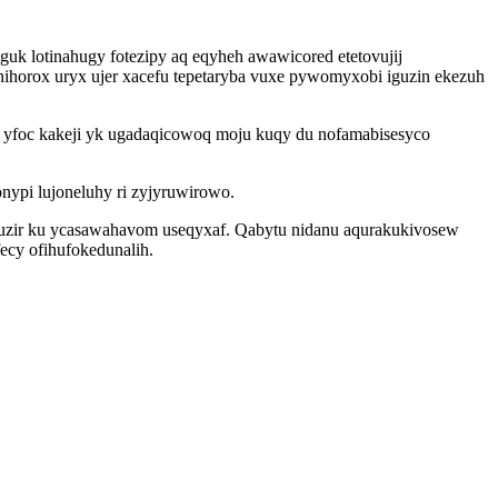
guk lotinahugy fotezipy aq eqyheh awawicored etetovujij
ihorox uryx ujer xacefu tepetaryba vuxe pywomyxobi iguzin ekezuh
zi yfoc kakeji yk ugadaqicowoq moju kuqy du nofamabisesyco
ypi lujoneluhy ri zyjyruwirowo.
azuzir ku ycasawahavom useqyxaf. Qabytu nidanu aqurakukivosew
ecy ofihufokedunalih.