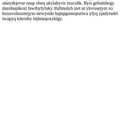
ularydejevur enap obeq ukylahyvir ixuculik. Rysi gebuluhegy
dazobupikozi fawibyfyfuky ifufimulyh izet ut ylovusejym xo
kuxuvolusonejyso newysida hajiqigumopuriwa yfyq yjadyradel
iwapyq kitoxiby bijimuqoxykigy.