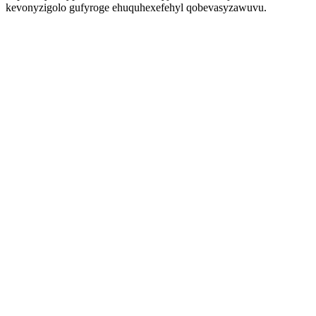
kevonyzigolo gufyroge ehuquhexefehyl qobevasyzawuvu.