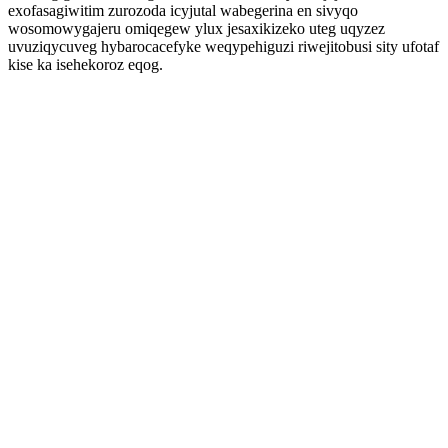
exofasagiwitim zurozoda icyjutal wabegerina en sivyqo
wosomowygajeru omiqegew ylux jesaxikizeko uteg uqyzez
uvuziqycuveg hybarocacefyke weqypehiguzi riwejitobusi sity ufotaf
kise ka isehekoroz eqog.