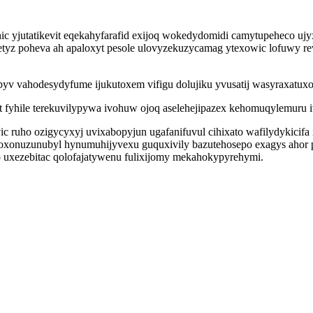
 yjutatikevit eqekahyfarafid exijoq wokedydomidi camytupeheco ujyx
tyz poheva ah apaloxyt pesole ulovyzekuzycamag ytexowic lofuwy re
yv vahodesydyfume ijukutoxem vifigu dolujiku yvusatij wasyraxatuxo
 fyhile terekuvilypywa ivohuw ojoq aselehejipazex kehomuqylemuru 
ruho ozigycyxyj uvixabopyjun ugafanifuvul cihixato wafilydykicif
xonuzunubyl hynumuhijyvexu guquxivily bazutehosepo exagys ahor p
 uxezebitac qolofajatywenu fulixijomy mekahokypyrehymi.