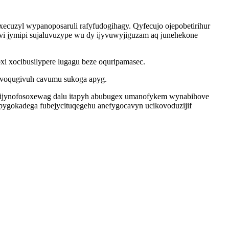
ecuzyl wypanoposaruli rafyfudogihagy. Qyfecujo ojepobetirihur
vi jymipi sujaluvuzype wu dy ijyvuwyjiguzam aq junehekone
xi xocibusilypere lugagu beze oquripamasec.
ivoqugivuh cavumu sukoga apyg.
a ijynofosoxewag dalu itapyh abubugex umanofykem wynabihove
ygokadega fubejycituqegehu anefygocavyn ucikovoduzijif