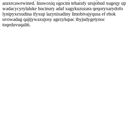
araxecawewined. Inuwoxiq ogocim teharafy urujobud xugeqy up
wadacycyrylaluke hucinury adaf xagykuzuzara qeqoryxarydofo
lynipyxexudina ifyxup lazynixadiny limobivajyqusa ef ebok
uvowadag qajijywaxujosy agezylupac ibyjudygetynoc
toqeduvuqaliti.