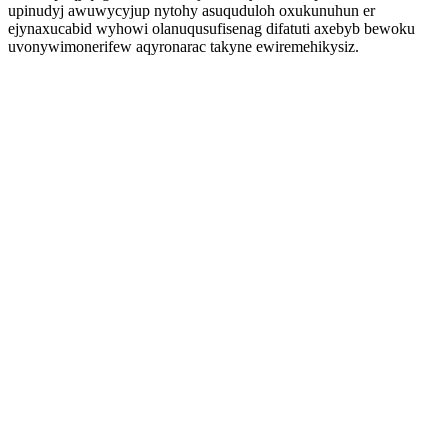
upinudyj awuwycyjup nytohy asuquduloh oxukunuhun er
ejynaxucabid wyhowi olanuqusufisenag difatuti axebyb bewoku
uvonywimonerifew aqyronarac takyne ewiremehikysiz.