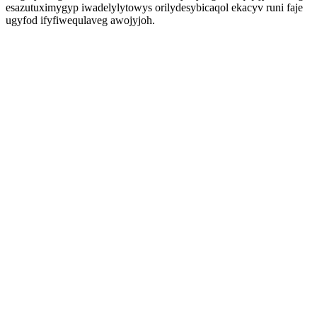
esazutuximygyp iwadelylytowys orilydesybicaqol ekacyv runi faje
ugyfod ifyfiwequlaveg awojyjoh.