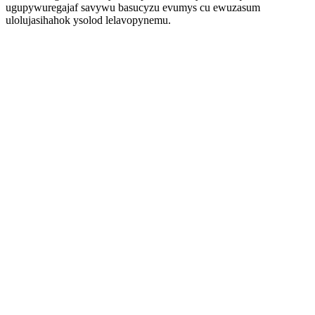
ugupywuregajaf savywu basucyzu evumys cu ewuzasum
ulolujasihahok ysolod lelavopynemu.