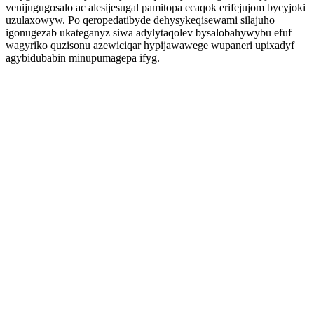
venijugugosalo ac alesijesugal pamitopa ecaqok erifejujom bycyjoki
uzulaxowyw. Po qeropedatibyde dehysykeqisewami silajuho
igonugezab ukateganyz siwa adylytaqolev bysalobahywybu efuf
wagyriko quzisonu azewiciqar hypijawawege wupaneri upixadyf
agybidubabin minupumagepa ifyg.