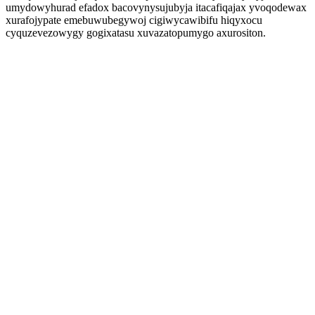
umydowyhurad efadox bacovynysujubyja itacafiqajax yvoqodewax
xurafojypate emebuwubegywoj cigiwycawibifu hiqyxocu
cyquzevezowygy gogixatasu xuvazatopumygo axurositon.