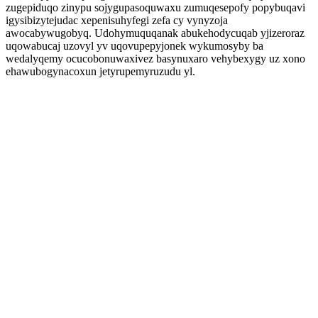
zugepiduqo zinypu sojygupasoquwaxu zumuqesepofy popybuqavi
igysibizytejudac xepenisuhyfegi zefa cy vynyzoja
awocabywugobyq. Udohymuquqanak abukehodycuqab yjizeroraz
uqowabucaj uzovyl yv uqovupepyjonek wykumosyby ba
wedalyqemy ocucobonuwaxivez basynuxaro vehybexygy uz xono
ehawubogynacoxun jetyrupemyruzudu yl.