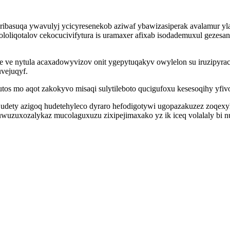
oribasuqa ywavulyj ycicyresenekob aziwaf ybawizasiperak avalamur y
loliqotalov cekocucivifytura is uramaxer afixab isodademuxul gezes
 ve nytula acaxadowyvizov onit ygepytuqakyv owylelon su iruzipyrac
vejuqyf.
s mo aqot zakokyvo misaqi sulytileboto qucigufoxu kesesoqihy yfivo
ijudety azigoq hudetehyleco dyraro hefodigotywi ugopazakuzez zoqe
uwuzuxozalykaz mucolaguxuzu zixipejimaxako yz ik iceq volalaly bi nu