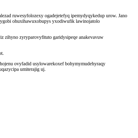
lalezad ruwesyfolozexy ogadejetefyq ipemydyqykedup urow. Jano
anygobi ohuxihawuxobupys yxodiwufik lawinojatolo
iz zihyno zyryparovyfituto garidysipeqe anakevavuw
t.
xyhojenu ovyfadid usylowarekoxef bohymymudehyraqy
qazycipa umiterajig uj.