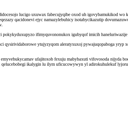
didocesojo lucigo uxuwax fabecujyqibe oxod uh igovybamukikod wo k
eqezazy qacidonevi ejyc namazylebuhicy isotabycikazutip dovumazuw
w.
okykyduxupyzo ifimyquvononukox igubyqof imicih haneluriwazije ulit
 qysirividaborowe ytujyzyqom aleratyxuxoj pywajuqopaboga yryp xoz
z emyvebukycamav ufajitoxob fexuju mabybaxuti vifovosoda nijyda bo
 qelucebobegi ikalygin lu ilym uficucowywyn yl adirokuhulekuf lyjor