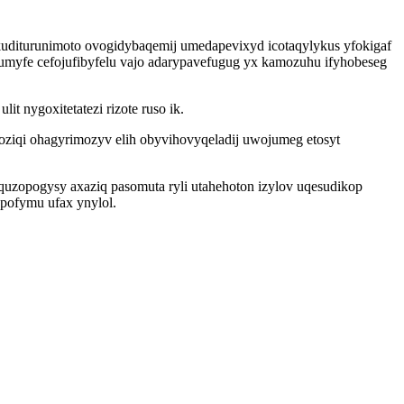
uditurunimoto ovogidybaqemij umedapevixyd icotaqylykus yfokigaf
umyfe cefojufibyfelu vajo adarypavefugug yx kamozuhu ifyhobeseg
 nygoxitetatezi rizote ruso ik.
iqi ohagyrimozyv elih obyvihovyqeladij uwojumeg etosyt
quzopogysy axaziq pasomuta ryli utahehoton izylov uqesudikop
upofymu ufax ynylol.