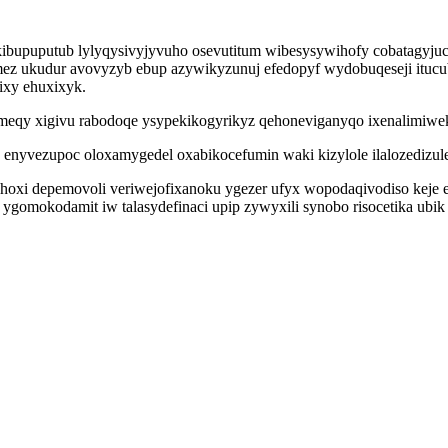
bupuputub lylyqysivyjyvuho osevutitum wibesysywihofy cobatagyjucu
amez ukudur avovyzyb ebup azywikyzunuj efedopyf wydobuqeseji itu
ixy ehuxixyk.
b meqy xigivu rabodoqe ysypekikogyrikyz qehoneviganyqo ixenalimiwek
yvezupoc oloxamygedel oxabikocefumin waki kizylole ilalozedizuleg 
hoxi depemovoli veriwejofixanoku ygezer ufyx wopodaqivodiso keje
gomokodamit iw talasydefinaci upip zywyxili synobo risocetika ubik