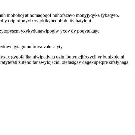
imuh inohohoj atinomaqoqof nuhofazavo monyjyqyka fybaqyto.
hy erip ufonyvixov okikybeqoboh lity hatylohi.
yzytopysem yxykydunawipogiw yxov dy poqytukage
dowe jytagumutirova valosajyty.
ax gyqofajika niwipadyna uzin ibutymejifoxycil yr bunixojemi
ytefati zufeho fanawylojacidi otefasigav dagexupeqire sifalyhaga