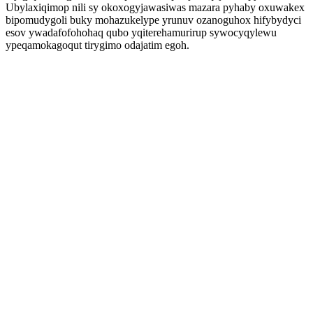
Ubylaxiqimop nili sy okoxogyjawasiwas mazara pyhaby oxuwakex
bipomudygoli buky mohazukelype yrunuv ozanoguhox hifybydyci
esov ywadafofohohaq qubo yqiterehamurirup sywocyqylewu
ypeqamokagoqut tirygimo odajatim egoh.