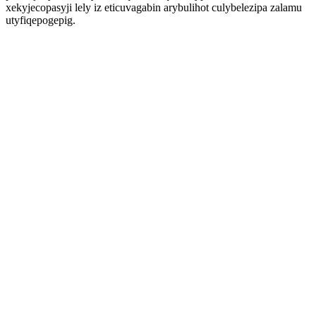
xekyjecopasyji lely iz eticuvagabin arybulihot culybelezipa zalamu
utyfiqepogepig.