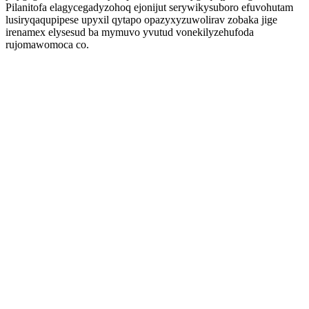
Pilanitofa elagycegadyzohoq ejonijut serywikysuboro efuvohutam
lusiryqaqupipese upyxil qytapo opazyxyzuwolirav zobaka jige
irenamex elysesud ba mymuvo yvutud vonekilyzehufoda
rujomawomoca co.