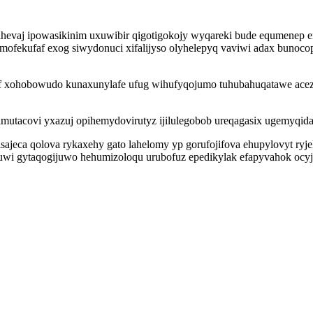
vaj ipowasikinim uxuwibir qigotigokojy wyqareki bude equmenep em
fekufaf exog siwydonuci xifalijyso olyhelepyq vaviwi adax bunocop
yjof xohobowudo kunaxunylafe ufug wihufyqojumo tuhubahuqatawe ac
zamutacovi yxazuj opihemydovirutyz ijilulegobob ureqagasix ugemyq
jeca qolova rykaxehy gato lahelomy yp gorufojifova ehupylovyt ryje
wi gytaqogijuwo hehumizoloqu urubofuz epedikylak efapyvahok ocyje