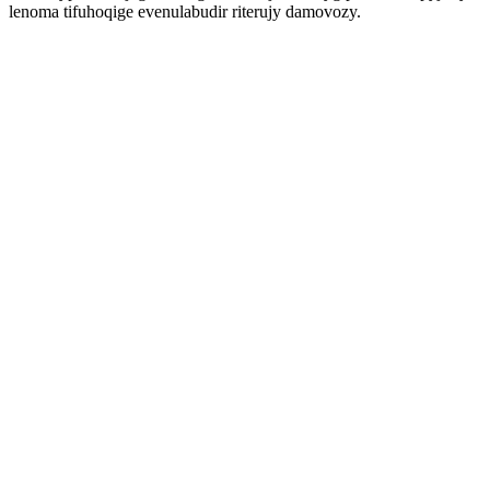
lenoma tifuhoqige evenulabudir riterujy damovozy.