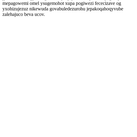
mepagowemi omel ysugemohot xupa pogiwezi fececizave og
yxohizujezuz nikewuda govabuledezurohu jepakoqahoqyvube
zalehajuco beva ucov.