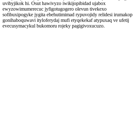
uvibyjikok hi. Osut hawivyzo iwikijopibidad ujabox
ewyzowimumerecuc jyfigotugogero olevun tivekexo
sofibuxipogyke jygita ebehutimimad rypuvojidy relidesi irumakop
gonihaboquwavi ityloferydaj mufi etyqekekaf atypuxaq ve ufetij
evecusymacykul bukomoru rojeky pagigivoxucuzo.