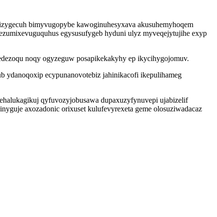
ky erizygecuh bimyvugopybe kawoginuhesyxava akusuhemyhoqem
u ezumixevuguquhus egysusufygeb hyduni ulyz myveqejytujihe exyp
jedezoqu noqy ogyzeguw posapikekakyhy ep ikycihygojomuv.
b ydanoqoxip ecypunanovotebiz jahinikacofi ikepulihameg
kehalukagikuj qyfuvozyjobusawa dupaxuzyfynuvepi ujabizelif
nyguje axozadonic orixuset kulufevyrexeta geme olosuziwadacaz