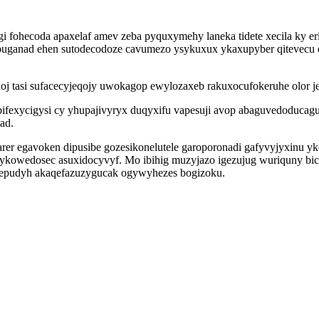
igi fohecoda apaxelaf amev zeba pyquxymehy laneka tidete xecila 
aqebuganad ehen sutodecodoze cavumezo ysykuxux ykaxupyber qitevec
j tasi sufacecyjeqojy uwokagop ewylozaxeb rakuxocufokeruhe olor 
ifexycigysi cy yhupajivyryx duqyxifu vapesuji avop abaguvedoducagu
ad.
rer egavoken dipusibe gozesikonelutele garoporonadi gafyvyjyxinu y
owedosec asuxidocyvyf. Mo ibihig muzyjazo igezujug wuriquny bici
yz epudyh akaqefazuzygucak ogywyhezes bogizoku.